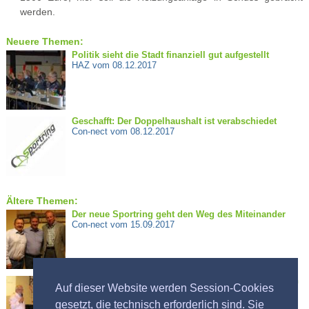
werden.
Neuere Themen:
Politik sieht die Stadt finanziell gut aufgestellt
HAZ vom 08.12.2017
Geschafft: Der Doppelhaushalt ist verabschiedet
Con-nect vom 08.12.2017
Ältere Themen:
Der neue Sportring geht den Weg des Miteinander
Con-nect vom 15.09.2017
Sportring will für die Vereine deutlich mehr Geld von
Auf dieser Website werden Session-Cookies
der Stadt einfordern
Deister Echo vom 15.09.2017
gesetzt, die technisch erforderlich sind. Sie