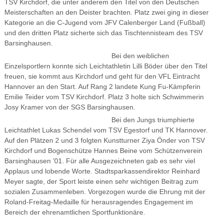
TSV Kirchdorf, die unter anderem den Titel von den Deutschen
Meisterschaften an den Deister brachten. Platz zwei ging in dieser
Kategorie an die C-Jugend vom JFV Calenberger Land (Fußball)
und den dritten Platz sicherte sich das Tischtennisteam des TSV
Barsinghausen.
Bei den weiblichen
Einzelsportlern konnte sich Leichtathletin Lilli Böder über den Titel
freuen, sie kommt aus Kirchdorf und geht für den VFL Eintracht
Hannover an den Start. Auf Rang 2 landete Kung Fu-Kämpferin
Emilie Teider vom TSV Kirchdorf. Platz 3 holte sich Schwimmerin
Josy Kramer von der SGS Barsinghausen.
Bei den Jungs triumphierte
Leichtathlet Lukas Schendel vom TSV Egestorf und TK Hannover.
Auf den Plätzen 2 und 3 folgten Kunstturner Ziya Önder von TSV
Kirchdorf und Bogenschütze Hannes Beine vom Schützenverein
Barsinghausen ’01. Für alle Ausgezeichneten gab es sehr viel
Applaus und lobende Worte. Stadtsparkassendirektor Reinhard
Meyer sagte, der Sport leiste einen sehr wichtigen Beitrag zum
sozialen Zusammenleben. Vorgezogen wurde die Ehrung mit der
Roland-Freitag-Medaille für herausragendes Engagement im
Bereich der ehrenamtlichen Sportfunktionäre.